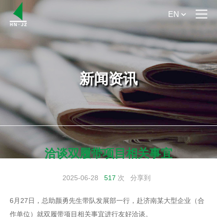
EN
首 页
关于我们
新闻资讯
产品介绍
产品手册下载
新闻资讯
洽谈双履带项目相关事宜
服务支持
2025-06-28
517
次
分享到
米兰online（中国）
6月27日，总助颜勇先生带队发展部一行，赴济南某大型企业（合
作单位）就双履带项目相关事宜进行友好洽谈。